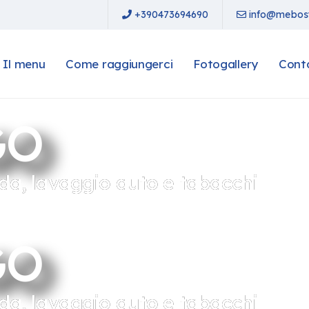
+390473694690
info@mebost
Il menu
Come raggiungerci
Fotogallery
Cont
GO
lda, lavaggio auto e tabacchi
GO
lda, lavaggio auto e tabacchi